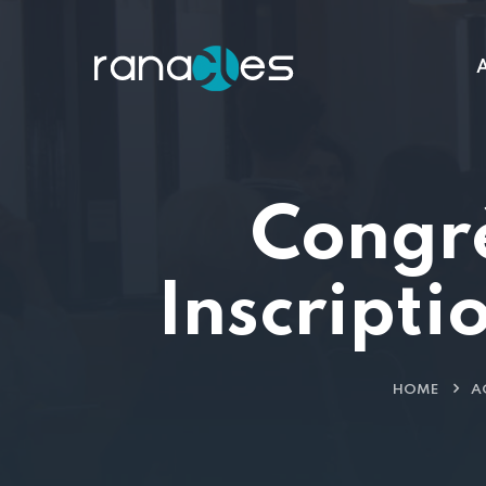
A
Congr
Inscripti
HOME
A