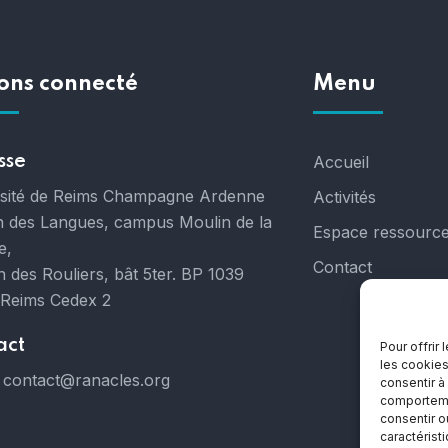
ons connecté
Menu
sse
Accueil
rsité de Reims Champagne Ardenne
Activités
 des Langues, campus Moulin de la
Espace ressourc
e,
Contact
 des Rouliers, bât 5ter. BP 1039
 Reims Cedex 2
act
Pour offrir
les cookies
contact@ranacles.org
consentir à
comportemen
consentir o
caractérist