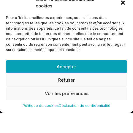
Liens utiles
cookies
Pour offrir les meilleures expériences, nous utilisons des
technologies telles que les cookies pour stocker et/ou accéder aux
Politique de cookies (UE)
informations des appareils. Le fait de consentir à ces technologies
nous permettra de traiter des données telles que le comportement
Déclaration de confidentialité (UE)
de navigation ou les ID uniques sur ce site. Le fait de ne pas
consentir ou de retirer son consentement peut avoir un effet négatif
Avertissement
sur certaines caractéristiques et fonctions.
Conditions générales
Accepter
Refuser
Voir les préférences
RANACLES © 2022. Tous droits réservés. Conception :
Politique de cookies
Déclaration de confidentialité
A.D.NET