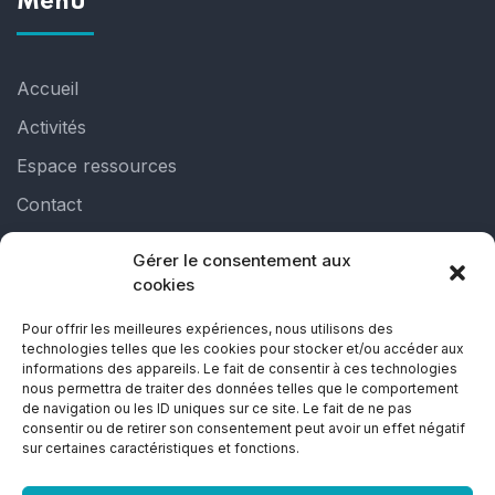
Menu
Accueil
Activités
Espace ressources
Contact
Gérer le consentement aux
Liens utiles
cookies
Pour offrir les meilleures expériences, nous utilisons des
technologies telles que les cookies pour stocker et/ou accéder aux
Politique de cookies (UE)
informations des appareils. Le fait de consentir à ces technologies
nous permettra de traiter des données telles que le comportement
Déclaration de confidentialité (UE)
de navigation ou les ID uniques sur ce site. Le fait de ne pas
consentir ou de retirer son consentement peut avoir un effet négatif
Avertissement
sur certaines caractéristiques et fonctions.
Conditions générales