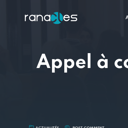
A
Appel à c