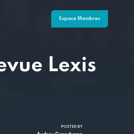
Espace Membres
evue Lexis
POSTED BY