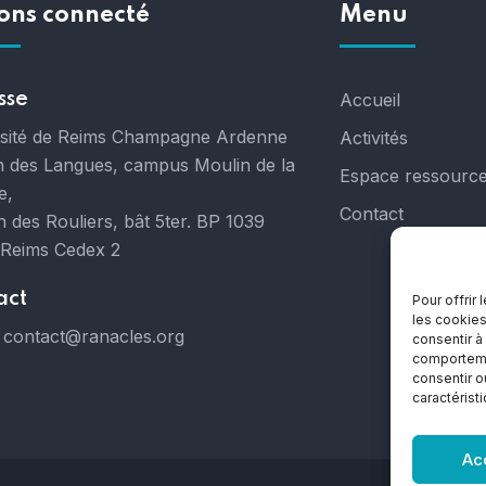
ons connecté
Menu
sse
Accueil
rsité de Reims Champagne Ardenne
Activités
 des Langues, campus Moulin de la
Espace ressourc
e,
Contact
 des Rouliers, bât 5ter. BP 1039
 Reims Cedex 2
act
Pour offrir
les cookies
contact@ranacles.org
consentir à
comportemen
consentir o
caractérist
Ac