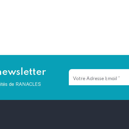
newsletter
alités de RANACLES