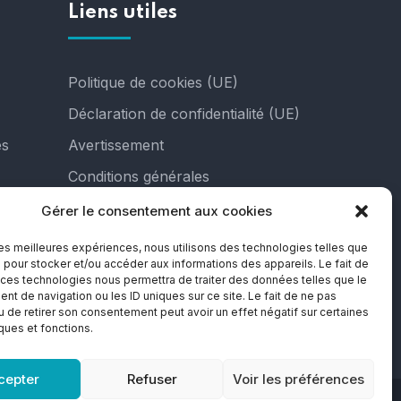
Liens utiles
Politique de cookies (UE)
Déclaration de confidentialité (UE)
es
Avertissement
Conditions générales
Gérer le consentement aux cookies
 les meilleures expériences, nous utilisons des technologies telles que
 pour stocker et/ou accéder aux informations des appareils. Le fait de
 ces technologies nous permettra de traiter des données telles que le
t de navigation ou les ID uniques sur ce site. Le fait de ne pas
u de retirer son consentement peut avoir un effet négatif sur certaines
iques et fonctions.
cepter
Refuser
Voir les préférences