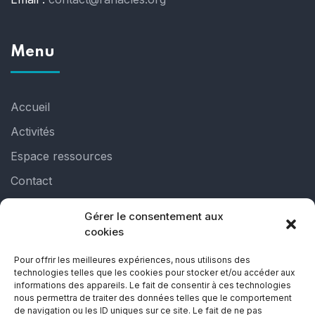
Menu
Accueil
Activités
Espace ressources
Contact
Gérer le consentement aux
Liens utiles
cookies
Pour offrir les meilleures expériences, nous utilisons des
technologies telles que les cookies pour stocker et/ou accéder aux
Politique de cookies (UE)
informations des appareils. Le fait de consentir à ces technologies
nous permettra de traiter des données telles que le comportement
Déclaration de confidentialité (UE)
de navigation ou les ID uniques sur ce site. Le fait de ne pas