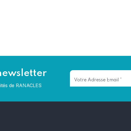
newsletter
alités de RANACLES