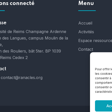
ons connecté
Menu
sse
Accueil
rsité de Reims Champagne Ardenne
Activités
 des Langues, campus Moulin de la
Espace ressourc
e,
Contact
 des Rouliers, bât 5ter. BP 1039
 Reims Cedex 2
act
Pour offrir
les cookies
contact@ranacles.org
consentir à
comportemen
consentir o
caractérist
Ac