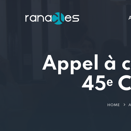
A
Appel à 
45ᵉ 
HOME
A