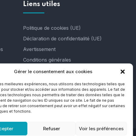
Liens utiles
Politique de cookies (UE)
Déclaration de confidentialité (UE)
es
Avertissement
Conditions générales
Gérer le consentement aux cookies
 les meilleures expériences, nous utilisons des technologies telles que
 pour stocker et/ou accéder aux informations des appareils. Le fait de
 ces technologies nous permettra de traiter des données telles que le
t de navigation ou les ID uniques sur ce site. Le fait de ne pas
u de retirer son consentement peut avoir un effet négatif sur certaines
iques et fonctions.
cepter
Refuser
Voir les préférences