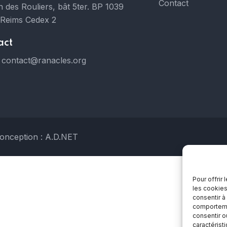
Contact
 des Rouliers, bât 5ter. BP 1039
 Reims Cedex 2
act
contact@ranacles.org
onception : A.D.NET
Pour offrir
les cookies
consentir à
comportemen
consentir o
caractérist