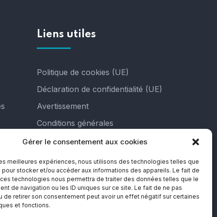
Liens utiles
Politique de cookies (UE)
Déclaration de confidentialité (UE)
es
Avertissement
Conditions générales
Gérer le consentement aux cookies
 les meilleures expériences, nous utilisons des technologies telles que
 pour stocker et/ou accéder aux informations des appareils. Le fait de
 ces technologies nous permettra de traiter des données telles que le
t de navigation ou les ID uniques sur ce site. Le fait de ne pas
u de retirer son consentement peut avoir un effet négatif sur certaines
iques et fonctions.