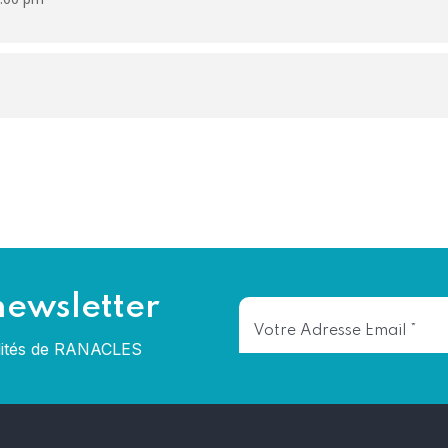
newsletter
alités de RANACLES