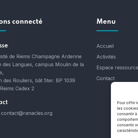
ons connecté
Menu
sse
Accueil
rsité de Reims Champagne Ardenne
Activités
 des Langues, campus Moulin de la
Espace ressourc
e,
Contact
 des Rouliers, bât 5ter. BP 1039
 Reims Cedex 2
act
Pour offrir
les cookies
contact@ranacles.org
consentir à
comportemen
consentir o
caractérist