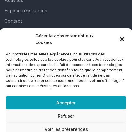
Activités
Espace ressources
Contact
Gérer le consentement aux
Liens utiles
cookies
Pour offrir les meilleures expériences, nous utilisons des
technologies telles que les cookies pour stocker et/ou accéder aux
Politique de cookies (UE)
informations des appareils. Le fait de consentir à ces technologies
nous permettra de traiter des données telles que le comportement
Déclaration de confidentialité (UE)
de navigation ou les ID uniques sur ce site. Le fait de ne pas
consentir ou de retirer son consentement peut avoir un effet négatif
Avertissement
sur certaines caractéristiques et fonctions.
Conditions générales
Accepter
Refuser
Voir les préférences